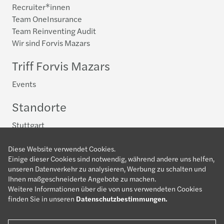
Recruiter*innen
Team OneInsurance
Team Reinventing Audit
Wir sind Forvis Mazars
Triff Forvis Mazars
Events
Standorte
Stuttgart
Dein Einstieg in die Steuerberatung
Diese Website verwendet Cookies.
Einige dieser Cookies sind notwendig, während andere uns helfen,
Allgemein
unseren Datenverkehr zu analysieren, Werbung zu schalten und
Advisory
Ihnen maßgeschneiderte Angebote zu machen.
Weitere Informationen über die von uns verwendeten Cookies
Compliance
finden Sie in unseren
Datenschutzbestimmungen
.
Future Tax
Mandanten, Segmente, Sektoren