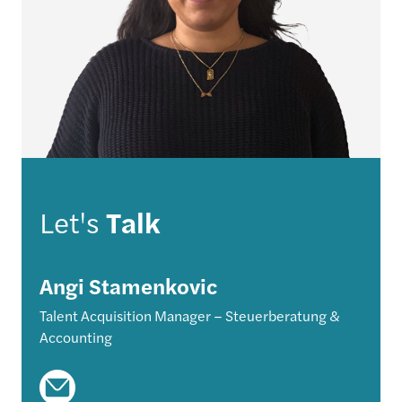
Let's
Talk
Angi
Stamenkovic
Talent Acquisition Manager – Steuerberatung &
Accounting