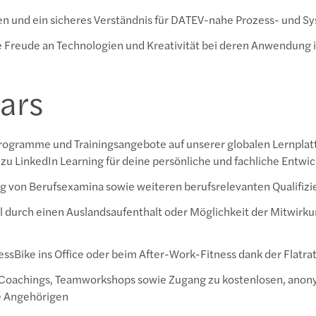
 und ein sicheres Verständnis für DATEV-nahe Prozess- und S
ie Freude an Technologien und Kreativität bei deren Anwendun
ars
ogramme und Trainingsangebote auf unserer globalen Lernplattf
u LinkedIn Learning für deine persönliche und fachliche Entwi
ng von Berufsexamina sowie weiteren berufsrelevanten Qualifiz
 durch einen Auslandsaufenthalt oder Möglichkeit der Mitwirku
ssBike ins Office oder beim After-Work-Fitness dank der Flatra
e Coachings, Teamworkshops sowie Zugang zu kostenlosen, ano
ne Angehörigen