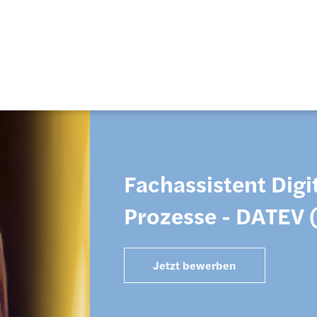
Fachassistent Digit
Prozesse - DATEV (
Jetzt bewerben