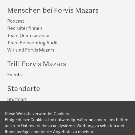
Menschen bei Forvis Mazars
Podcast
Recruiter*innen
Team OneInsurance
Team Reinventing Audit
Wir sind Forvis Mazars
Triff Forvis Mazars
Events
Standorte
Stuttgart
Dein Einstieg in die Steuerberatung
Diese Website verwendet Cookies.
Einige dieser Cookies sind notwendig, während andere uns helfen,
Allgemein
unseren Datenverkehr zu analysieren, Werbung zu schalten und
Advisory
Ihnen maßgeschneiderte Angebote zu machen.