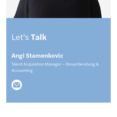
Let's
Talk
Angi
Stamenkovic
Talent Acquisition Manager – Steuerberatung &
Accounting