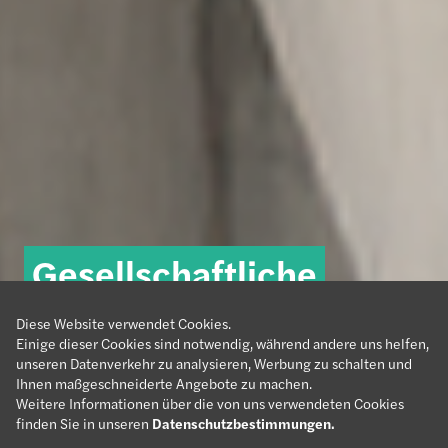
Grow.
Gesellschaftliche
Wir sind
Belong.
Diese Website verwendet Cookies.
Forvis Mazars.
Impact.
Verantwortung
#meetforvismazars
Einige dieser Cookies sind notwendig, während andere uns helfen,
unseren Datenverkehr zu analysieren, Werbung zu schalten und
Ihnen maßgeschneiderte Angebote zu machen.
Weitere Informationen über die von uns verwendeten Cookies
finden Sie in unseren
Datenschutzbestimmungen
.
Mehr erfahren
Mehr erfahren
Mehr erfahren
Mehr erfahren