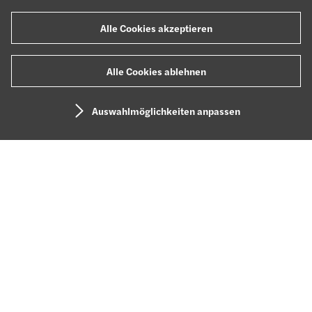
Alle Cookies akzeptieren
Alle Cookies ablehnen
Auswahlmöglichkeiten anpassen
Hi. Willkommen bei
Forvis
Mazars.
Schön, dass du da bist.
Wir haben
Großes vor
– und das am liebsten mit dir
zusammen. Gestalte deine beste Karriere: mit