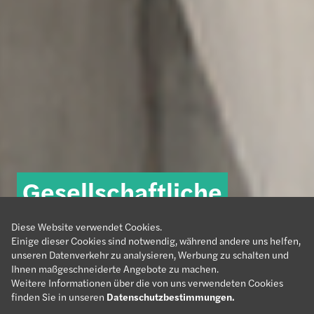
Grow.
Gesellschaftliche
Wir sind
Belong.
Diese Website verwendet Cookies.
Forvis Mazars.
Impact.
Verantwortung
#meetforvismazars
Einige dieser Cookies sind notwendig, während andere uns helfen,
unseren Datenverkehr zu analysieren, Werbung zu schalten und
Ihnen maßgeschneiderte Angebote zu machen.
Weitere Informationen über die von uns verwendeten Cookies
finden Sie in unseren
Datenschutzbestimmungen
.
Mehr erfahren
Mehr erfahren
Mehr erfahren
Mehr erfahren