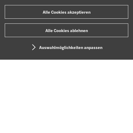
Alle Cookies akzeptieren
Alle Cookies ablehnen
Auswahlmöglichkeiten anpassen
Hi. Willkommen bei
Forvis
Mazars.
Schön, dass du da bist.
Wir haben
Großes vor
– und das am liebsten mit dir
zusammen. Gestalte deine beste Karriere: mit