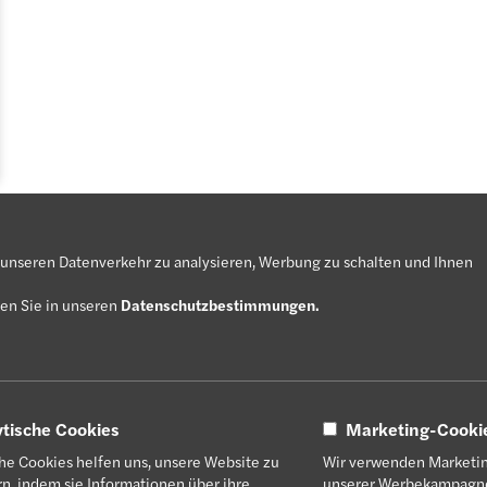
 unseren Datenverkehr zu analysieren, Werbung zu schalten und Ihnen
en Sie in unseren
Datenschutzbestimmungen
.
ufenden
, die zu deinen Präferenzen passen.
ytische Cookies
Marketing-Cooki
he Cookies helfen uns, unsere Website zu
Wir verwenden Marketin
n, indem sie Informationen über ihre
unserer Werbekampagne