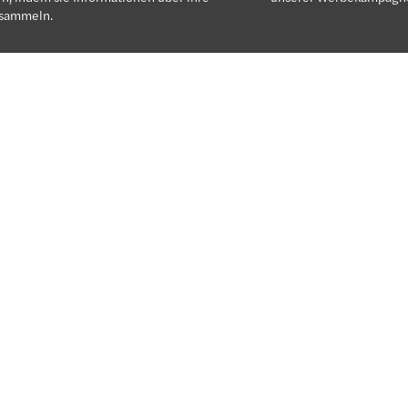
sammeln.
Forvis Mazars
Menschen bei Forv
Mazars
vice Lines
s
Podcast
y & Inclusion
Recruiter*innen
lungsmöglichkeiten
Team OneInsurance
ay Day 2024