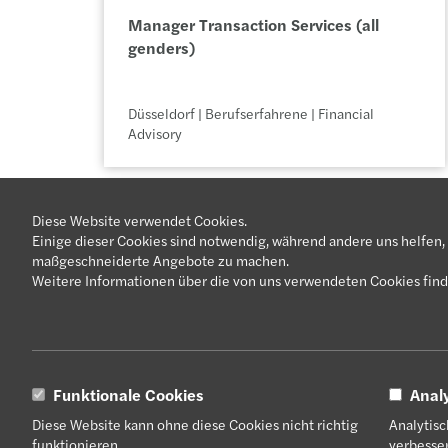
Manager Transaction Services (all 
genders)
Düsseldorf | Berufserfahrene | Financial 
Advisory
Manager Transaction Services (all 
Diese Website verwendet Cookies.
Einige dieser Cookies sind notwendig, während andere uns helfen,
genders)
maßgeschneiderte Angebote zu machen.
Weitere Informationen über die von uns verwendeten Cookies find
Bleibe auf dem
La
Frankfurt am Main | Berufserfahrene | Financial 
Advisory
Lasse dich benachrichtigen, wenn es neue Jobs gibt
Funktionale Cookies
Anal
(Senior) Associate Restrukturierung & 
Diese Website kann ohne diese Cookies nicht richtig
Analytisc
Suchprofil speichern
Sanierung (all genders)
funktionieren.
verbesser