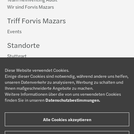
Wir sind Forvis Mazars
Triff Forvis Mazars
Events
Standorte
Stuttgart
Dein Einstieg in die Steuerberatung
Diese Website verwendet Cookies.
Einige dieser Cookies sind notwendig, während andere uns helfen,
Allgemein
unseren Datenverkehr zu analysieren, Werbung zu schalten und
Advisory
Ihnen maßgeschneiderte Angebote zu machen.
Weitere Informationen über die von uns verwendeten Cookies
Compliance
finden Sie in unseren
Datenschutzbestimmungen
.
Future Tax
Mandanten, Segmente, Sektoren
Alle Cookies akzeptieren