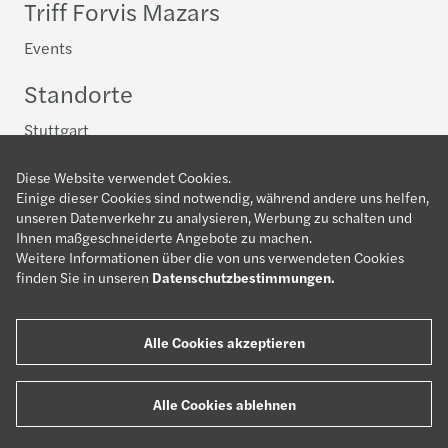
Triff Forvis Mazars
Events
Standorte
Stuttgart
Dein Einstieg in die Steuerberatung
Diese Website verwendet Cookies.
Einige dieser Cookies sind notwendig, während andere uns helfen,
Allgemein
unseren Datenverkehr zu analysieren, Werbung zu schalten und
Advisory
Ihnen maßgeschneiderte Angebote zu machen.
Weitere Informationen über die von uns verwendeten Cookies
Compliance
finden Sie in unseren
Datenschutzbestimmungen
.
Future Tax
Mandanten, Segmente, Sektoren
Alle Cookies akzeptieren
Alle Cookies ablehnen