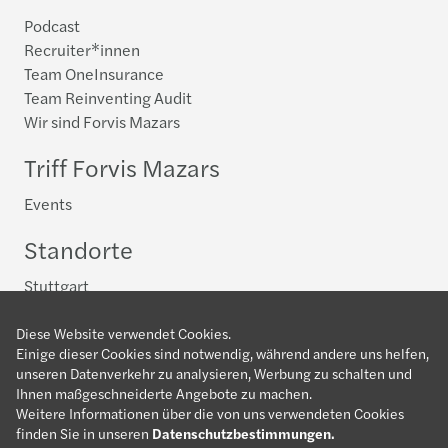
Podcast
Recruiter*innen
Team OneInsurance
Team Reinventing Audit
Wir sind Forvis Mazars
Triff Forvis Mazars
Events
Standorte
Stuttgart
Dein Einstieg in die Steuerberatung
Diese Website verwendet Cookies.
Einige dieser Cookies sind notwendig, während andere uns helfen,
Allgemein
unseren Datenverkehr zu analysieren, Werbung zu schalten und
Advisory
Ihnen maßgeschneiderte Angebote zu machen.
Weitere Informationen über die von uns verwendeten Cookies
Compliance
finden Sie in unseren
Datenschutzbestimmungen
.
Future Tax