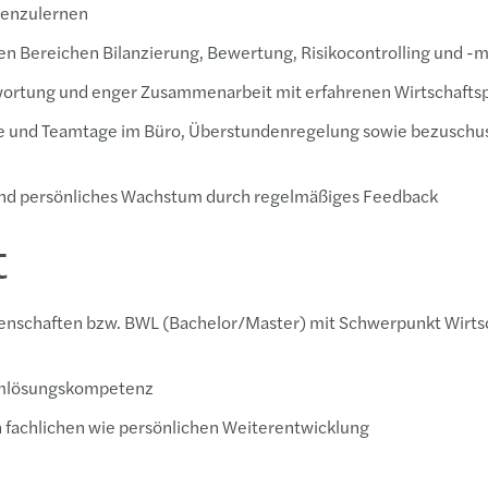
nenzulernen
 den Bereichen Bilanzierung, Bewertung, Risikocontrolling und
twortung und enger Zusammenarbeit mit erfahrenen Wirtschafts
e und Teamtage im Büro, Überstundenregelung sowie bezuschuss
 und persönliches Wachstum durch regelmäßiges Feedback
t
enschaften bzw. BWL (Bachelor/Master) mit Schwerpunkt Wirt
emlösungskompetenz
 fachlichen wie persönlichen Weiterentwicklung