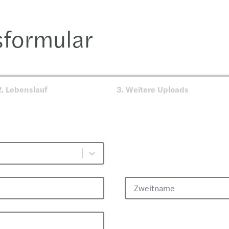
formular
2.
Lebenslauf
3.
Weitere Uploads
Zweitname