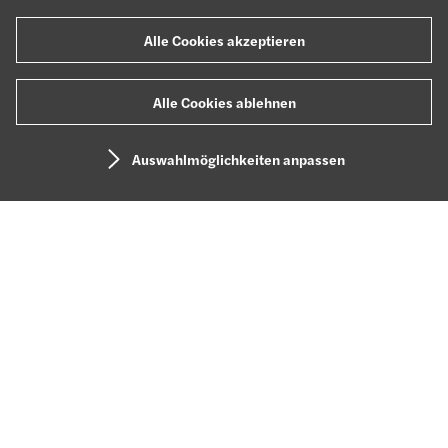
Alle Cookies akzeptieren
Alle Cookies ablehnen
Auswahlmöglichkeiten anpassen
Hi. Willkommen bei
Forvis
Mazars.
Schön, dass du da bist.
Wir haben
Großes vor
– und das am liebsten mit dir
zusammen. Gestalte deine beste Karriere: mit