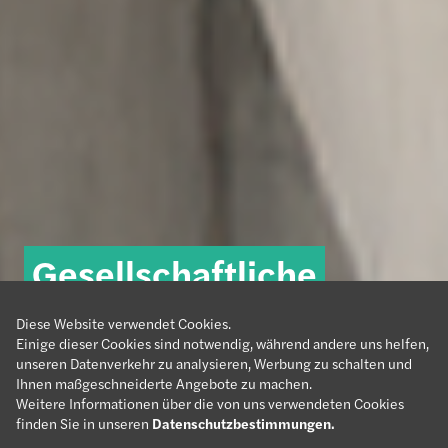
Grow.
Gesellschaftliche
Wir sind
Belong.
Diese Website verwendet Cookies.
Forvis Mazars.
Impact.
Verantwortung
#meetforvismazars
Einige dieser Cookies sind notwendig, während andere uns helfen,
unseren Datenverkehr zu analysieren, Werbung zu schalten und
Ihnen maßgeschneiderte Angebote zu machen.
Weitere Informationen über die von uns verwendeten Cookies
finden Sie in unseren
Datenschutzbestimmungen
.
Mehr erfahren
Mehr erfahren
Mehr erfahren
Mehr erfahren